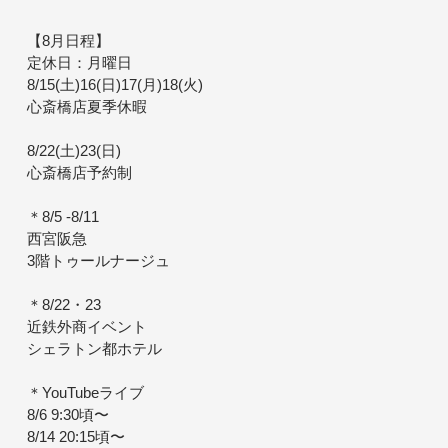
【8月日程】
定休日：月曜日
8/15(土)16(日)17(月)18(火)
心斎橋店夏季休暇
8/22(土)23(日)
心斎橋店予約制
＊8/5 -8/11
西宮阪急
3階トゥールナージュ
＊8/22・23
近鉄外商イベント
シェラトン都ホテル
＊YouTubeライブ
8/6 9:30頃〜
8/14 20:15頃〜