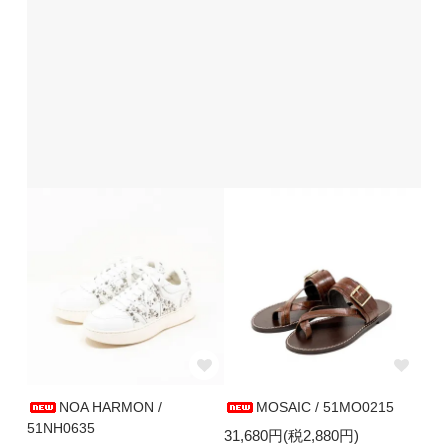
NOA HARMON /
MOSAIC / 51MO0215
51NH0635
31,680円(税2,880円)