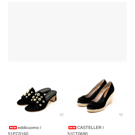
eddicuomo /
CASTELLER /
51EC0160
51CT0690