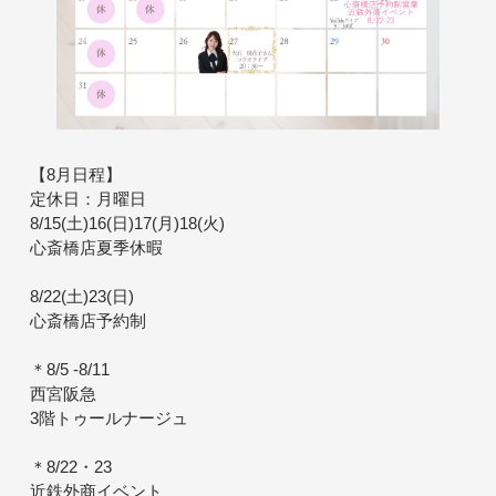
【8月日程】
定休日：月曜日
8/15(土)16(日)17(月)18(火)
心斎橋店夏季休暇
8/22(土)23(日)
心斎橋店予約制
＊8/5 -8/11
西宮阪急
3階トゥールナージュ
＊8/22・23
近鉄外商イベント