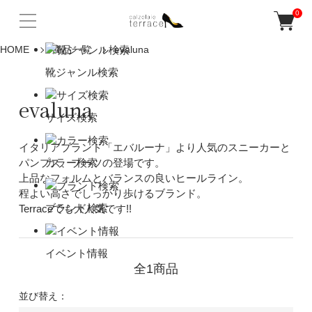
0
HOME
商品一覧
evaluna
靴ジャンル検索
evaluna
サイズ検索
イタリアブランド「エバルーナ」より人気のスニーカーと
パンプス、ブーツの登場です。
カラー検索
上品なフォルムとバランスの良いヒールライン。
程よい高さでしっかり歩けるブランド。
ブランド検索
Terraceでも大人気です!!
イベント情報
全1商品
並び替え：