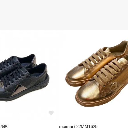
maimai / 22MM1625
1345