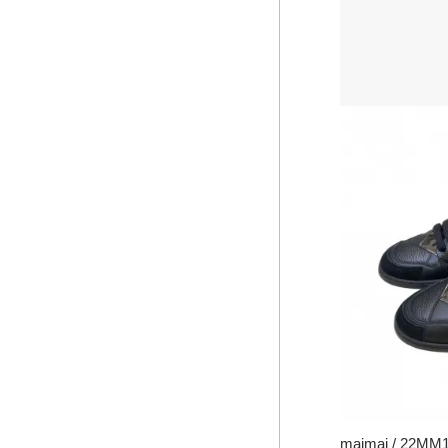
maimai / 22MM