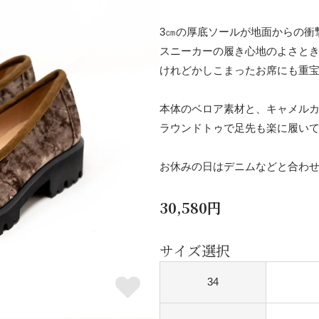
3㎝の厚底ソールが地面からの衝
スニーカーの履き心地のよさと
けれどかしこまったお席にも重
本体のベロア素材と、キャメル
ラウンドトゥで足先も楽に履い
お休みの日はデニムなどと合わ
30,580円
サイズ選択
34