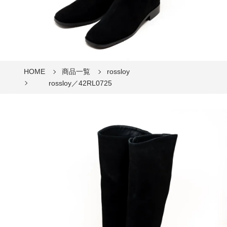
HOME
商品一覧
rossloy
rossloy／42RL0725