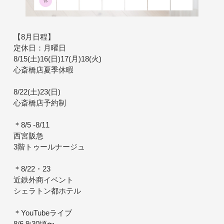
【8月日程】
定休日：月曜日
8/15(土)16(日)17(月)18(火)
心斎橋店夏季休暇
8/22(土)23(日)
心斎橋店予約制
＊8/5 -8/11
西宮阪急
3階トゥールナージュ
＊8/22・23
近鉄外商イベント
シェラトン都ホテル
＊YouTubeライブ
8/6 9:30頃〜