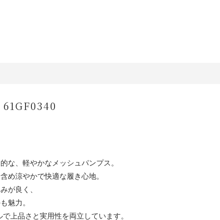
 61GF0340
象的な、軽やかなメッシュパンプス。
も含め涼やかで快適な履き心地。
じみが良く、
のも魅力。
ールで上品さと実用性を両立しています。