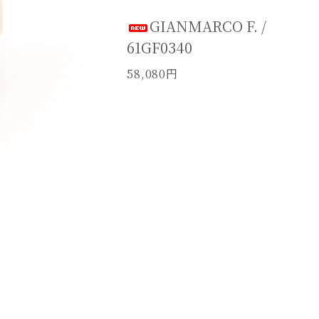
GIANMARCO F. /
61GF0340
58,080円